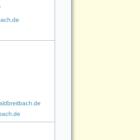
n
bach.de
ldbreitbach.de
tbach.de