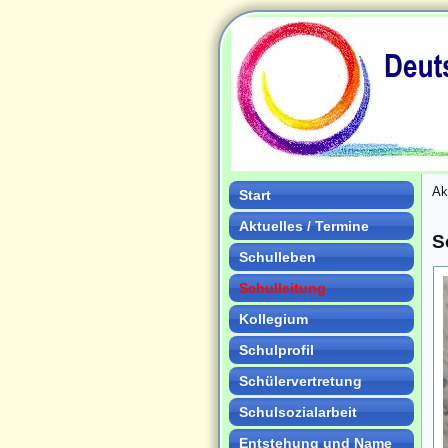
Ak
Start
Aktuelles / Termine
S
Schulleben
Schulleitung
Kollegium
Schulprofil
Schülervertretung
Schulsozialarbeit
Entstehung und Name