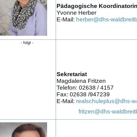
Pädagogische
Koordinatori
Yvonne Herber
E-Mail:
herber@dhs-waldbreit
- folgt -
Sekretariat
Magdalena Fritzen
Telefon: 02638 / 4157
Fax: 02638 /947239
E-Mail:
realschuleplus@dhs-wa
fritzen@dhs-waldbrei