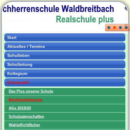
Start
Aktuelles / Termine
Schulleben
Schulleitung
Kollegium
Schulprofil
Das Plus unserer Schule
Berufsorientierung
AGs 2019/20
Schulpatenschaften
Wahlpflichtfächer