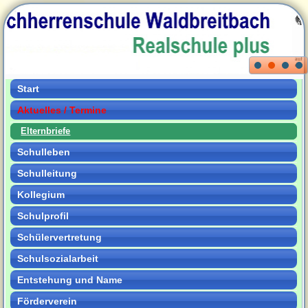
Start
Aktuelles / Termine
Elternbriefe
Schulleben
Schulleitung
Kollegium
Schulprofil
Schülervertretung
Schulsozialarbeit
Entstehung und Name
Förderverein